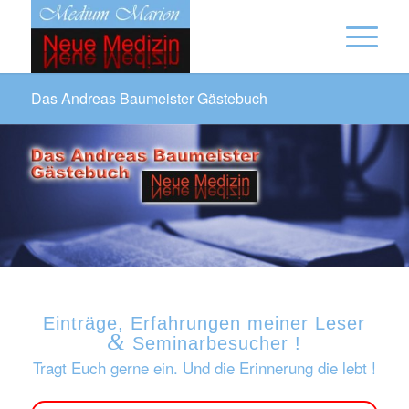
Das Andreas Baumeister Gästebuch
Einträge, Erfahrungen meiner Leser
&
Seminarbesucher !
Tragt Euch gerne ein. Und die Erinnerung die lebt !