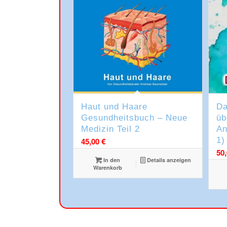
Haut und Haare
Da
Gesundheitsbuch – Neue
üb
Medizin Teil 2
An
1)
45,00
€
50
In den
Details anzeigen
Warenkorb