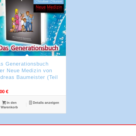
s Generationsbuch
er Neue Medizin von
dreas Baumeister (Teil
,00
€
In den
Details anzeigen
Warenkorb