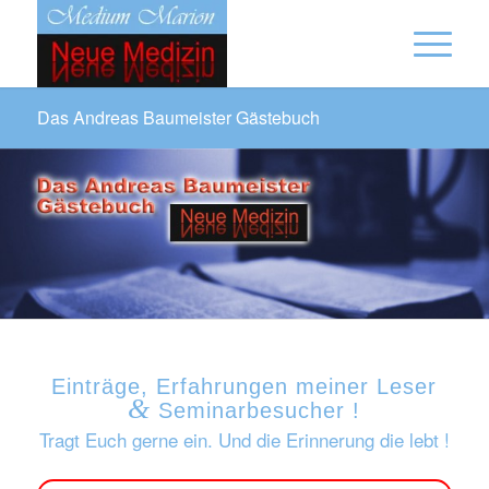
Das Andreas Baumeister Gästebuch
Einträge, Erfahrungen meiner Leser
&
Seminarbesucher !
Tragt Euch gerne ein. Und die Erinnerung die lebt !