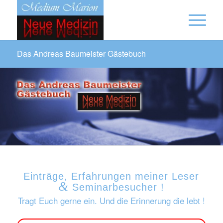
Das Andreas Baumeister Gästebuch
Einträge, Erfahrungen meiner Leser
&
Seminarbesucher !
Tragt Euch gerne ein. Und die Erinnerung die lebt !