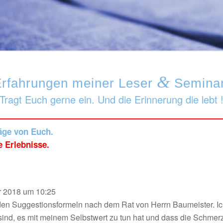
&
Erfahrungen meiner Leser
Seminar
Tragt Euch gerne ein. Und die Erinnerung die lebt 
räge von Euch.
 Erlebnisse.
 2018
um
10:25
 den Suggestionsformeln nach dem Rat von Herrn Baumeister.
sind, es mit meinem Selbstwert zu tun hat und dass die Schme