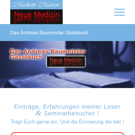
Das Andreas Baumeister Gästebuch
Einträge, Erfahrungen meiner Leser
&
Seminarbesucher !
Tragt Euch gerne ein. Und die Erinnerung die lebt !