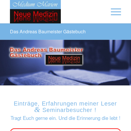
Das Andreas Baumeister Gästebuch
Einträge, Erfahrungen meiner Leser
&
Seminarbesucher !
Tragt Euch gerne ein. Und die Erinnerung die lebt !